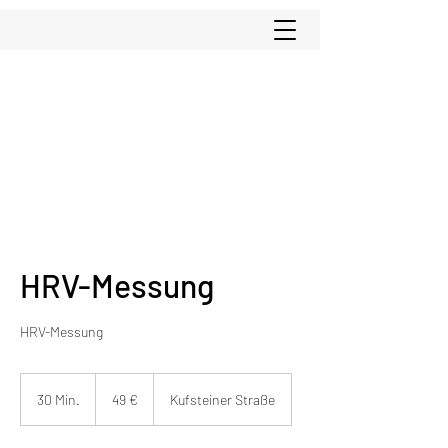
HRV-Messung
HRV-Messung
49
Euro
30 Min.
3
49 €
Kufsteiner Straße
0
M