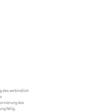
g des verbindlich
es
tornierung des
g fällig.